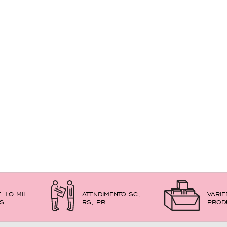
E 10 MIL
ATENDIMENTO SC,
VARIE
ES
RS, PR
PROD