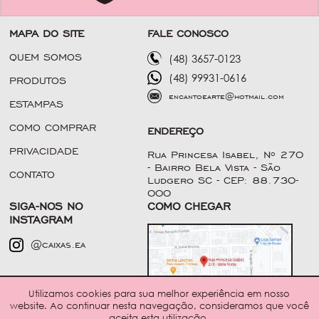
MAPA DO SITE
FALE CONOSCO
QUEM SOMOS
(48) 3657-0123
(48) 99931-0616
PRODUTOS
encantoearte@hotmail.com
ESTAMPAS
COMO COMPRAR
ENDEREÇO
PRIVACIDADE
Rua Princesa Isabel, Nº 270
- Bairro Bela Vista - São
CONTATO
Ludgero SC - CEP: 88.730-
000
SIGA-NOS NO
COMO CHEGAR
INSTAGRAM
@caixas.ea
Utilizamos cookies para sua melhor experiência em nosso
website. Ao continuar nesta navegação, consideramos que você
Política de Privacidade
aceita esta utilização.