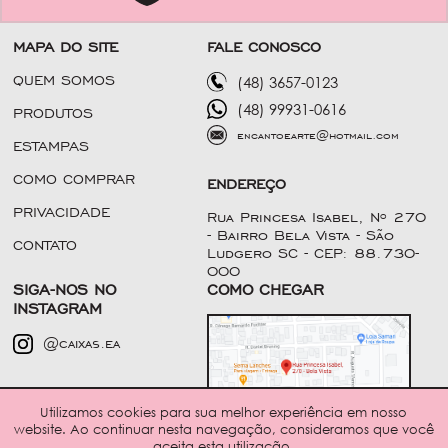
MAPA DO SITE
FALE CONOSCO
QUEM SOMOS
(48) 3657-0123
(48) 99931-0616
PRODUTOS
encantoearte@hotmail.com
ESTAMPAS
COMO COMPRAR
ENDEREÇO
PRIVACIDADE
Rua Princesa Isabel, Nº 270
- Bairro Bela Vista - São
CONTATO
Ludgero SC - CEP: 88.730-
000
SIGA-NOS NO
COMO CHEGAR
INSTAGRAM
@caixas.ea
Utilizamos cookies para sua melhor experiência em nosso
website. Ao continuar nesta navegação, consideramos que você
Política de Privacidade
aceita esta utilização.